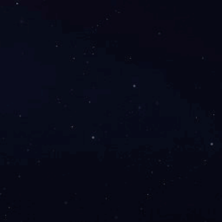
飞（右一）合影