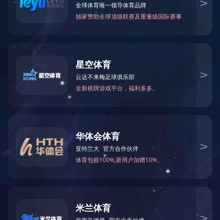
教育科研
优秀论文
课题研究
运用翻转课
让课堂小结
优秀论文
浅谈中职学
小说人物形
“金鹰工匠”
核心素养视
乡土教材开
工匠精神培
中职药剂专
葫芦中的会计