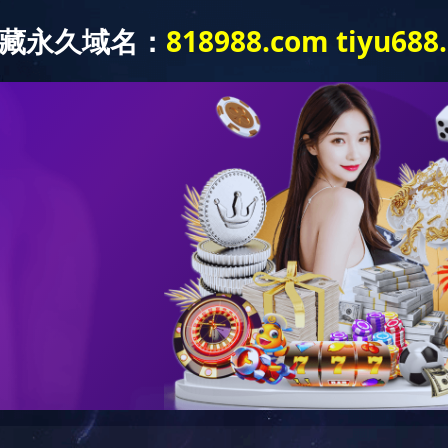
开云网页版·官方版在线登入
教育科研
开云网页版·官
德育管理
方版在线登入-
开云(中国)