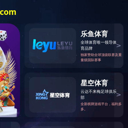
站群导航
设为开云网页版·官方版在线登入
加入收藏
招生就业
校园文化
专题专栏