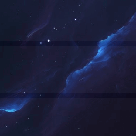
业
5年开云网页版·官方版在线登入-开云(中国) 招生简章
4年开云网页版·官方版在线登入-开云(中国) 招生简章
3年开云网页版·官方版在线登入-开云(中国) 招生简章
2年开云网页版·官方版在线登入-开云(中国) 招生简章
1年开云网页版·官方版在线登入-开云(中国) 招生简章
专2020招生简章
3年分析检验技术专业中职与本科一体化人才培养 招生简章
2年开云网页版·官方版在线登入-开云(中国) ·绍兴文理学
体化培养
特”生物化工系
恒”建筑工程系