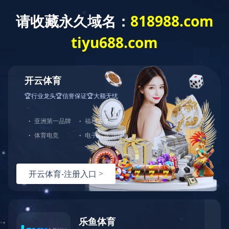
开云网页版·官
学校现状
信息之窗
方版在线登入-
开云(中国)