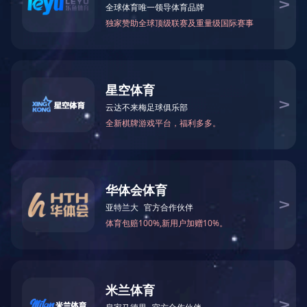
您的位置：
开云网页版·官方版在线登入
>
开云网页版·官方版在线登入
开云网页版·官
方版在线登入-
教学动态
开云(中国)
实训基地
浙江省高校招生
教学标准
浙江省高校招生
浙江省高校招生
浙江省高校招生
浙江省高校招生