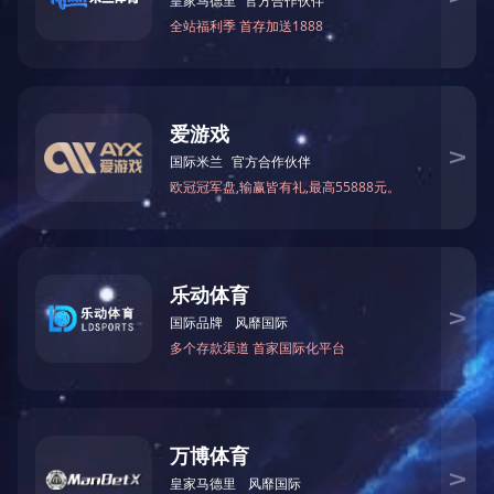
浙江省高校招生
浙江省高校招生
浙江省高校招生
浙江省高校招生
浙江省高校招生
浙江省高校招生
浙江省高校招生
浙江省高校招生
浙江省高校招生
浙江省高校招生
浙江省高校招生