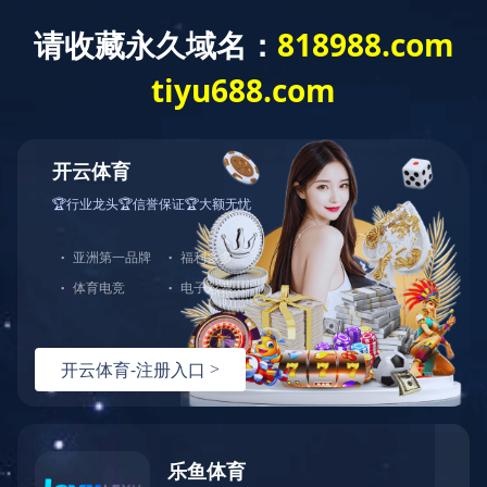
开云网页版·官
学校现状
信息之窗
方版在线登入-
开云(中国)
您的位置：
开云网页版·官方版在线登入
>
开云网页版·官方版在线