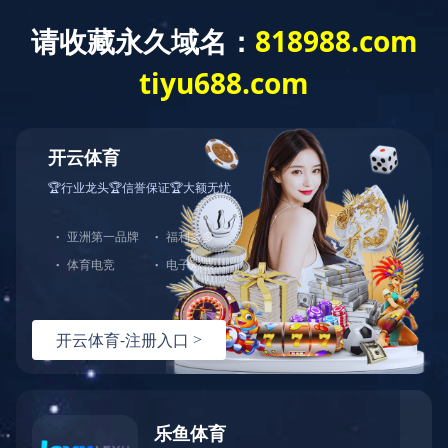
开云网页版·官
学校现状
信息之窗
方版在线登入-
开云(中国)
您的位置：
开云网页版·官方版在线登入
>
教育科研
>
课题研究