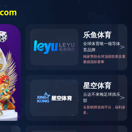
站群导航
设为开云网页版·官方版在线登入
加入收藏
招生就业
校园文化
专题专栏