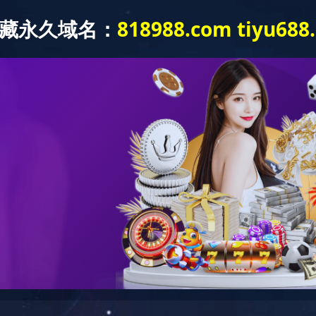
开云网页版·官方版在线登入
教育科研
开云网页版·官
德育管理
方版在线登入-
开云(中国)