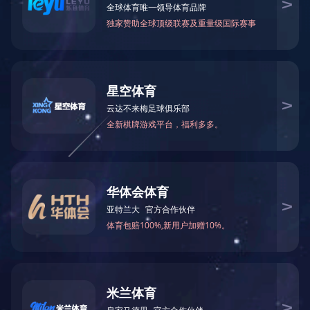
您的位置：
开云网页版·官方版在线登入
>
学校现状
>
校园风景
>
详
学校现状
学校概况
现任领导
校园荣誉
校园风景