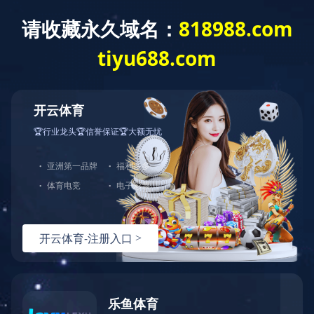
开云网页版·官
学校现状
信息之窗
方版在线登入-
开云(中国)