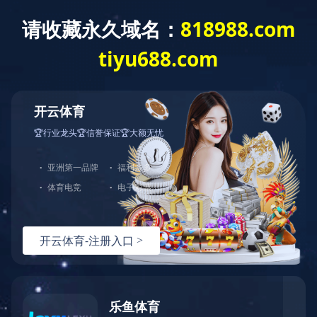
开云网页版·官
学校现状
信息之窗
方版在线登入-
开云(中国)
您的位置：
开云网页版·官方版在线登入
>
信息之窗
>
各系动态
>