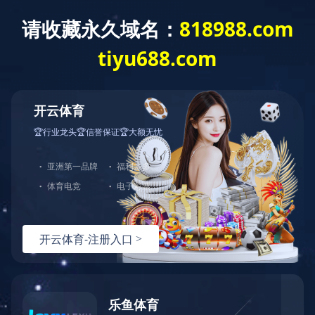
开云网页版·官
学校现状
信息之窗
方版在线登入-
开云(中国)