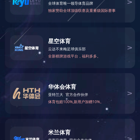
您的位置：
开云网页版·官方版在线登入
>
信息之窗
>
各系动态
>
智
各系动态
筑牢安全
智慧城建系
智能机电系
来源：
经典产融系
为强化学生安
至诚高考系
鸣，学业砥砺前行