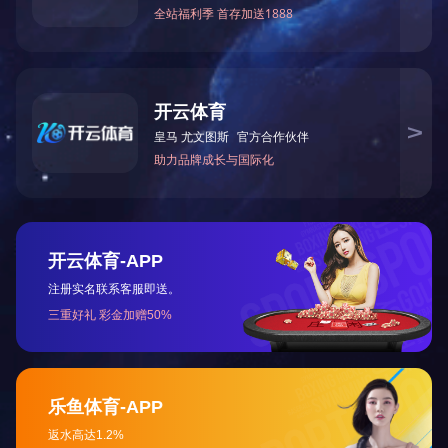
中，骑乘电动车、
章制度，绝不携带
念，呼吁同学们自
认真，安全弦得到
随后，
班会
进
试成绩，对一批表
努力与进步赢得了
受表彰同学为榜样
的期末考试，力争
此次主题班会
一次及时的学业动
全、更加昂扬向上