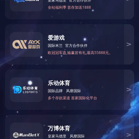
协作精神。
经过师生们的
备，也体现了我班