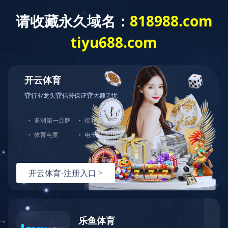
开云网页版·官
学校现状
信息之窗
方版在线登入-
开云(中国)