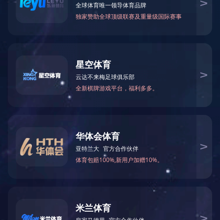
各系动态
各系动态
智慧城建系
25分析中本
情暖腊八，
智能机电系
全力以赴备
经典产融系
清洁停车棚
至诚高考系
耕耘结硕果
一室芳华，
邂逅兴趣，
粥暖腊八，
交通安全伴
师生协力大