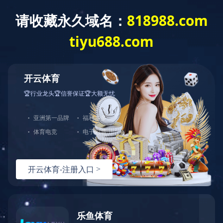
开云网页版·官
学校现状
信息之窗
方版在线登入-
开云(中国)
您的位置：
开云网页版·官方版在线登入
>
信息之窗