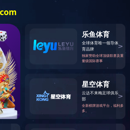
站群导航
设为开云网页版·官方版在线登入
加入收藏
招生就业
校园文化
专题专栏