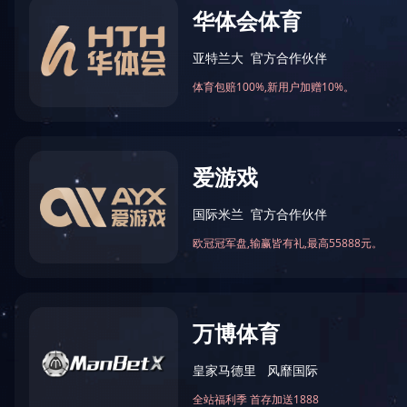
您的位置：
开云网页版·官方版在线登入
>
校园文化
>
教
校园文化
校园视频
师生风采
环境文化
活动文化
社团文化
教学文化