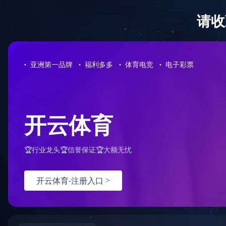
开云网页版·官
学校现状
信息之窗
方版在线登入-
开云(中国)