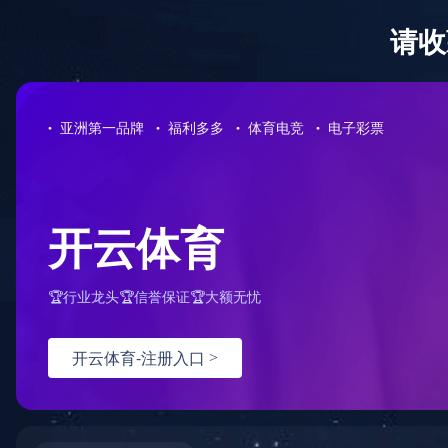
开云网页版·官
学校现状
信息之窗
方版在线登入-
开云(中国)