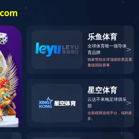
站群导航
设为开云网页版·官方版在线登入
加入收藏
招生就业
校园文化
专题专栏