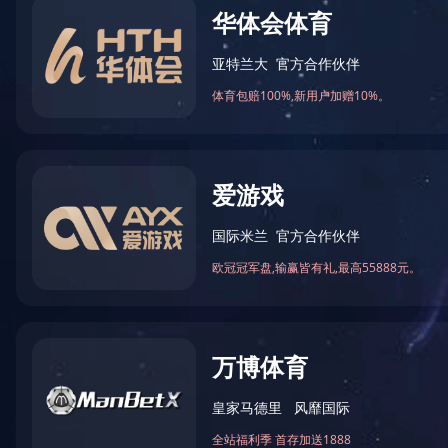
您的位置：
开云网页版·官方版在线登入
>
校园文化
>
师
校园文化
校园视频
师生风采
环境文化
活动文化
社团文化
教学文化