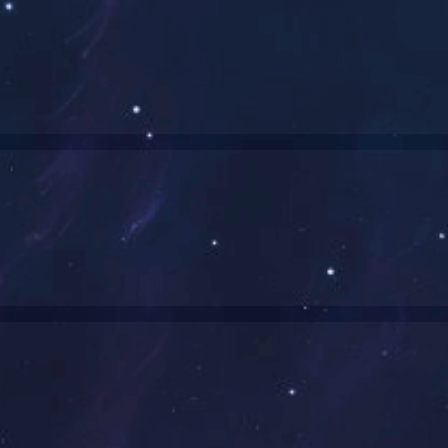
生风采
>
详细内容
周超
来源：教务处
作者：
发布时间：2024-08-17
浏览