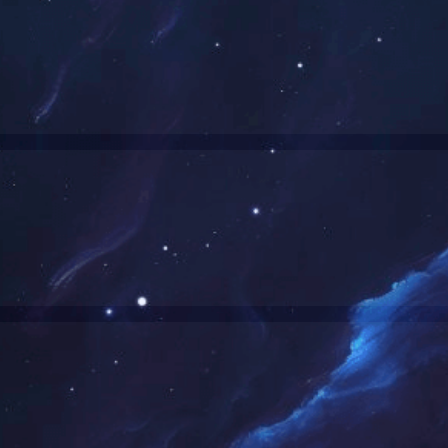
团文化
>
详细内容
合唱团
来源：
作者：
发布时间：2024-12-18
浏览次数