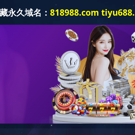
开云网页版·官方版在线登入
教育科研
开云网页版·官
德育管理
方版在线登入-
开云(中国)