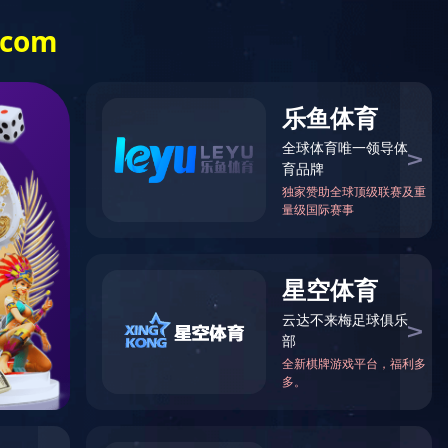
站群导航
设为开云网页版·官方版在线登入
加入收藏
招生就业
校园文化
专题专栏