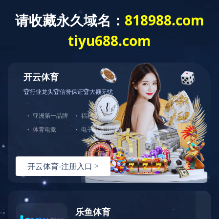
开云网页版·官
学校现状
信息之窗
方版在线登入-
开云(中国)
您的位置：
开云网页版·官方版在线登入
>
校园文化