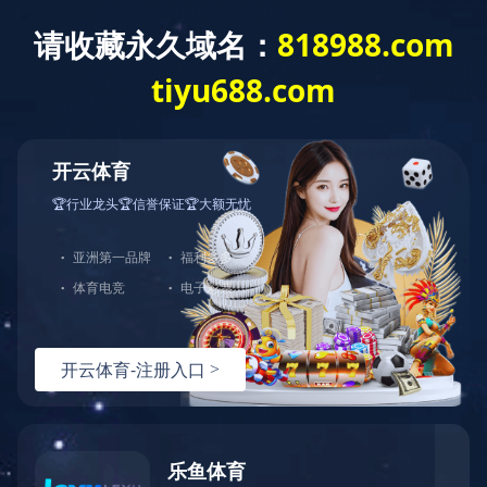
开云网页版·官
学校现状
信息之窗
方版在线登入-
开云(中国)