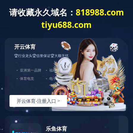
开云网页版·官
学校现状
信息之窗
方版在线登入-
开云(中国)
您的位置：
开云网页版·官方版在线登入
>
专题专栏
>
教育基金会