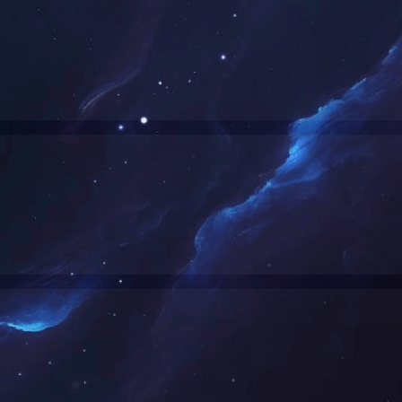
版·官方版在线登入
友濮坚锋向母校教
开云网页版·官方版在线
热心校友
金会捐赠10万元
登入-开云(中国) 教育基
育基金会
金会又获两笔捐赠
版·官方版在线登入
上一页
1
下一页
尾页
共3条信息/共1页
学校开云网页版·官方版在线登入
联系我们
友情链接
学校链接
开云网页版·官方版在线登入-开云(中国)

 版权所有