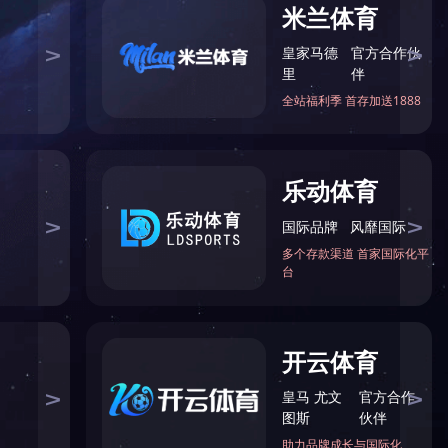
2022-10-21
赠
2021-05-31
2021-05-20
2页
转到第
页