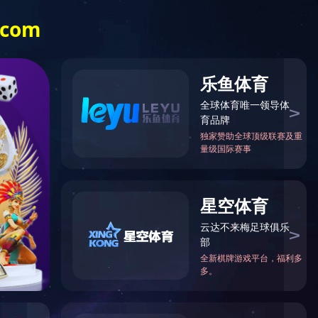
站群导航
设为开云网页版·官方版在线登入
加入收藏
招生就业
校园文化
专题专栏